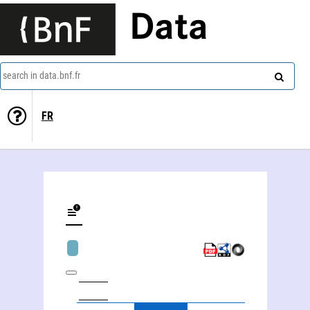
Data
search in data.bnf.fr
FR