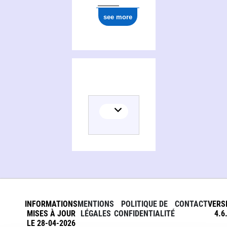
see more
Activities of Grande Bretagne. Factory inspectorate
INFORMATIONS
MENTIONS
POLITIQUE DE
CONTACT
VERS
MISES À JOUR
LÉGALES
CONFIDENTIALITÉ
4.6
LE 28-04-2026