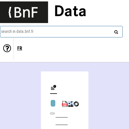
Data
search in data.bnf.fr
FR