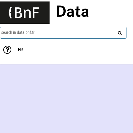
Data
search in data.bnf.fr
FR