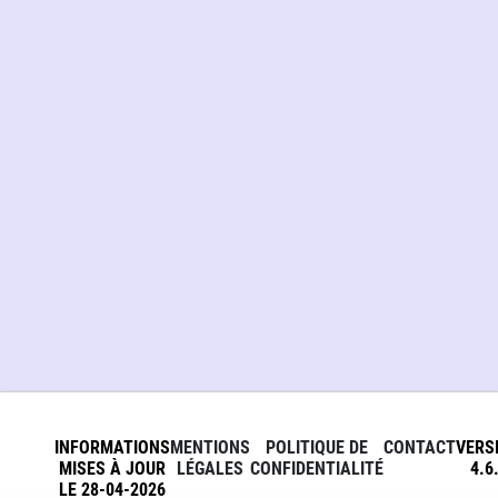
INFORMATIONS
MENTIONS
POLITIQUE DE
CONTACT
VERS
MISES À JOUR
LÉGALES
CONFIDENTIALITÉ
4.6
LE 28-04-2026