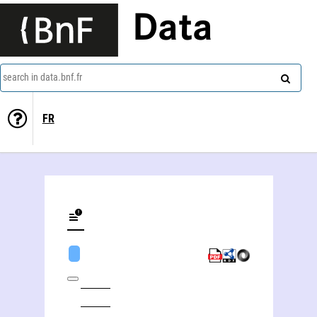
Data
search in data.bnf.fr
FR