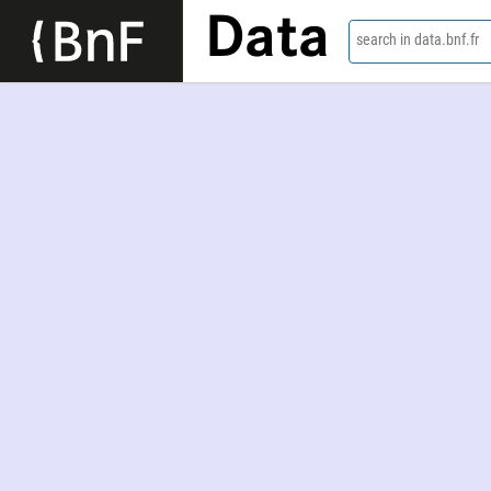
Data
search in data.bnf.fr