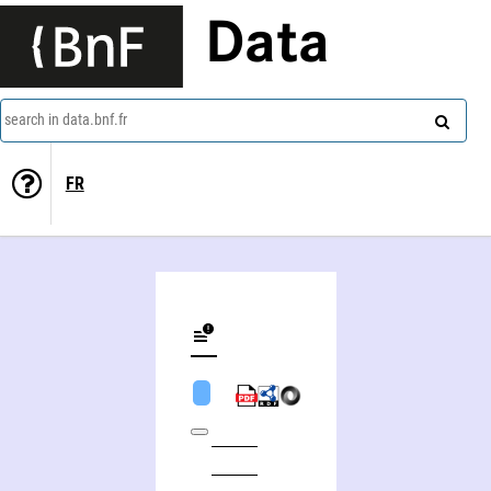
Data
search in data.bnf.fr
FR