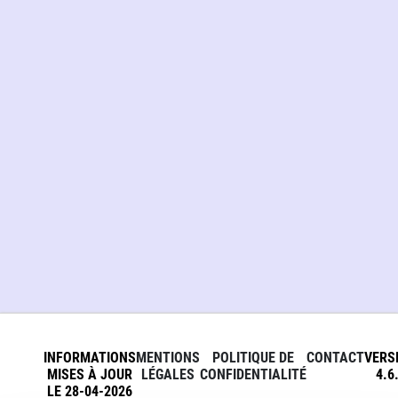
INFORMATIONS
MENTIONS
POLITIQUE DE
CONTACT
VERS
MISES À JOUR
LÉGALES
CONFIDENTIALITÉ
4.6
LE 28-04-2026