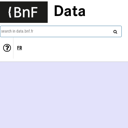
Data
search in data.bnf.fr
FR