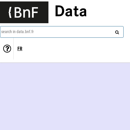
Data
search in data.bnf.fr
FR