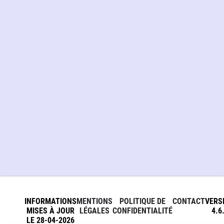
INFORMATIONS
MENTIONS
POLITIQUE DE
CONTACT
VERS
MISES À JOUR
LÉGALES
CONFIDENTIALITÉ
4.6
LE 28-04-2026