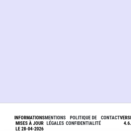
INFORMATIONS
MENTIONS
POLITIQUE DE
CONTACT
VERS
MISES À JOUR
LÉGALES
CONFIDENTIALITÉ
4.6
LE 28-04-2026