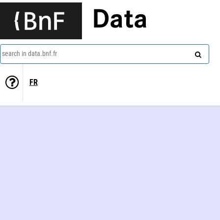
Data
search in data.bnf.fr
FR