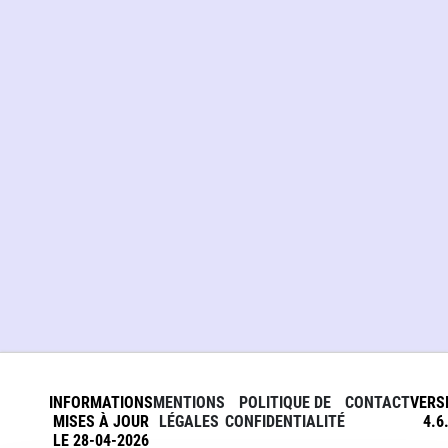
INFORMATIONS
MENTIONS
POLITIQUE DE
CONTACT
VERS
MISES À JOUR
LÉGALES
CONFIDENTIALITÉ
4.6
LE 28-04-2026