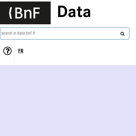
Data
search in data.bnf.fr
FR