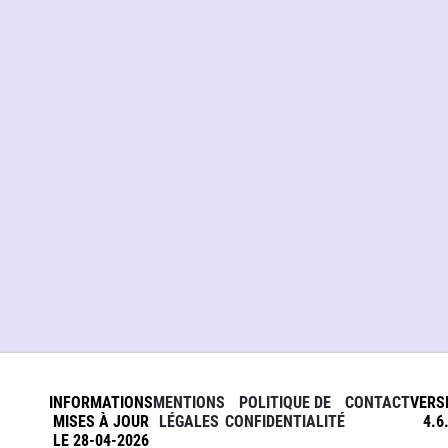
INFORMATIONS
MENTIONS
POLITIQUE DE
CONTACT
VERS
MISES À JOUR
LÉGALES
CONFIDENTIALITÉ
4.6
LE 28-04-2026