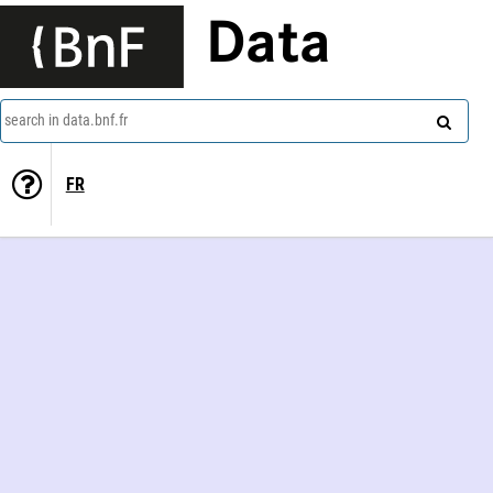
Data
search in data.bnf.fr
FR