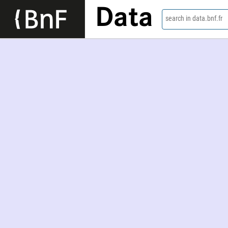
Data
search in data.bnf.fr