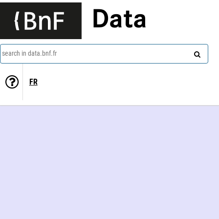
Data
search in data.bnf.fr
FR