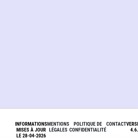
INFORMATIONS
MENTIONS
POLITIQUE DE
CONTACT
VERS
MISES À JOUR
LÉGALES
CONFIDENTIALITÉ
4.6
LE 28-04-2026