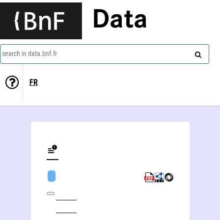
Data
search in data.bnf.fr
FR