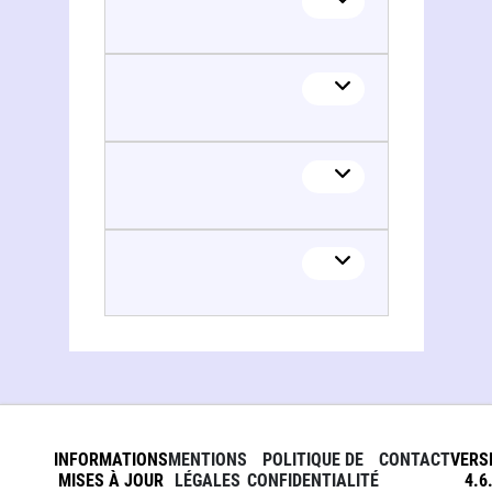
INFORMATIONS
MENTIONS
POLITIQUE DE
CONTACT
VERS
MISES À JOUR
LÉGALES
CONFIDENTIALITÉ
4.6