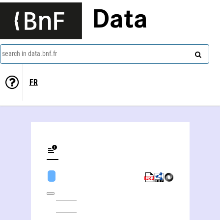
Data
search in data.bnf.fr
FR