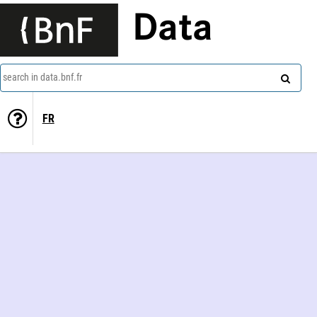
Data
search in data.bnf.fr
FR