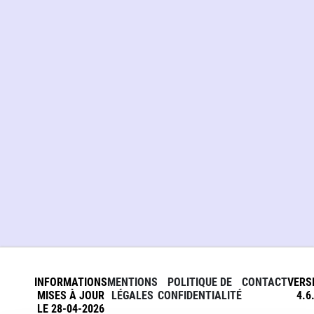
INFORMATIONS
MENTIONS
POLITIQUE DE
CONTACT
VERS
MISES À JOUR
LÉGALES
CONFIDENTIALITÉ
4.6
LE 28-04-2026