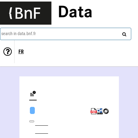
Data
search in data.bnf.fr
FR