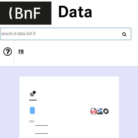
Data
search in data.bnf.fr
FR