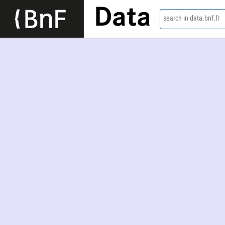
Data
search in data.bnf.fr