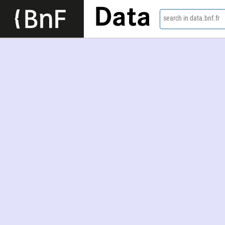
Data
search in data.bnf.fr