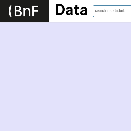
Data
search in data.bnf.fr