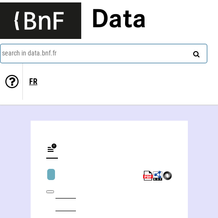
Data
search in data.bnf.fr
FR