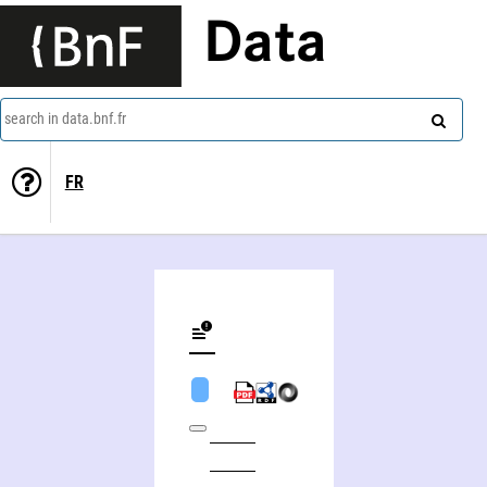
Data
search in data.bnf.fr
FR