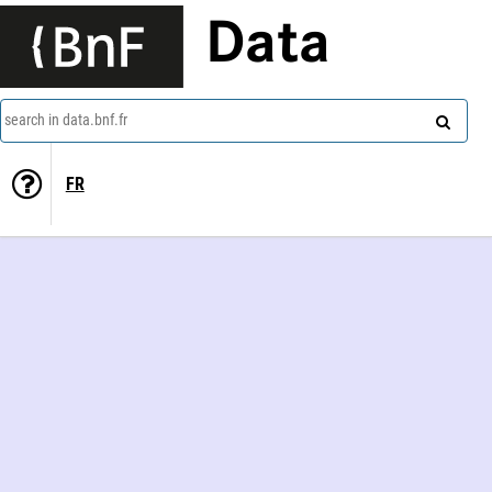
Data
search in data.bnf.fr
FR