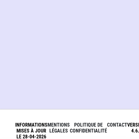
INFORMATIONS
MENTIONS
POLITIQUE DE
CONTACT
VERS
MISES À JOUR
LÉGALES
CONFIDENTIALITÉ
4.6
LE 28-04-2026