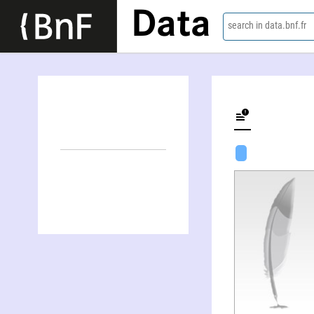
Data
search in data.bnf.fr