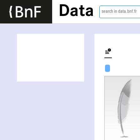
Data
search in data.bnf.fr