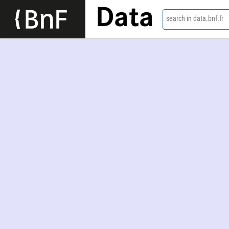
Data
search in data.bnf.fr