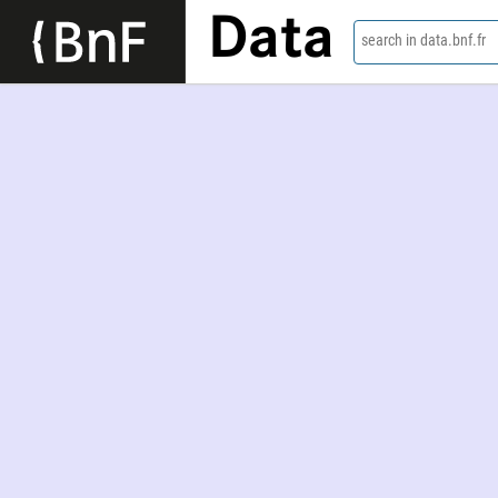
Data
search in data.bnf.fr