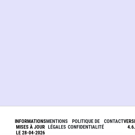
INFORMATIONS
MENTIONS
POLITIQUE DE
CONTACT
VERS
MISES À JOUR
LÉGALES
CONFIDENTIALITÉ
4.6
LE 28-04-2026