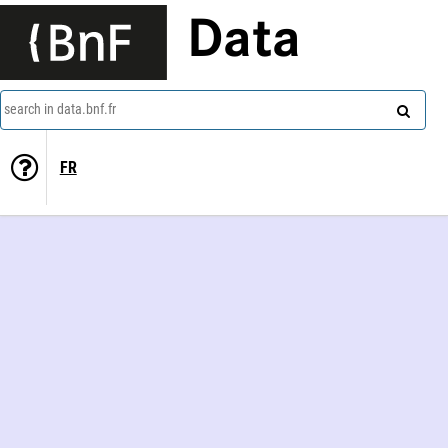
Data
search in data.bnf.fr
FR