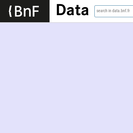
Data
search in data.bnf.fr