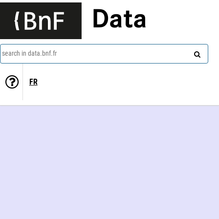
Data
search in data.bnf.fr
FR