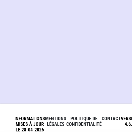
INFORMATIONS
MENTIONS
POLITIQUE DE
CONTACT
VERS
MISES À JOUR
LÉGALES
CONFIDENTIALITÉ
4.6
LE 28-04-2026