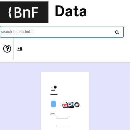
Data
search in data.bnf.fr
FR