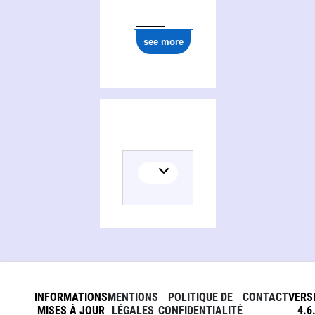
see more
INFORMATIONS
MENTIONS
POLITIQUE DE
CONTACT
VERS
MISES À JOUR
LÉGALES
CONFIDENTIALITÉ
4.6