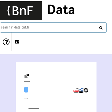
Data
search in data.bnf.fr
FR