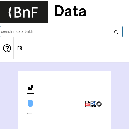
Data
search in data.bnf.fr
FR