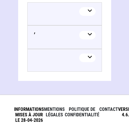
Mark Grigorʹevič Etkind (1925-1979)
INFORMATIONS
MENTIONS
POLITIQUE DE
CONTACT
VERS
MISES À JOUR
LÉGALES
CONFIDENTIALITÉ
4.6
LE 28-04-2026