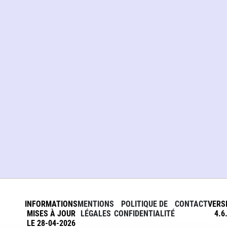
INFORMATIONS
MENTIONS
POLITIQUE DE
CONTACT
VERS
MISES À JOUR
LÉGALES
CONFIDENTIALITÉ
4.6
LE 28-04-2026