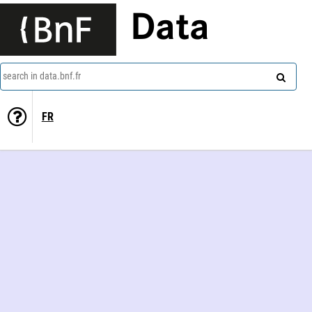
Data
search in data.bnf.fr
FR