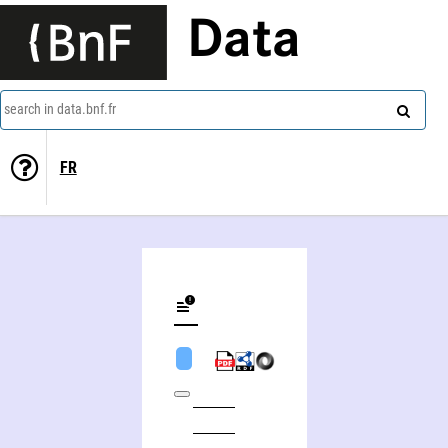
Data
search in data.bnf.fr
FR