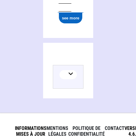
see more
INFORMATIONS
MENTIONS
POLITIQUE DE
CONTACT
VERS
MISES À JOUR
LÉGALES
CONFIDENTIALITÉ
4.6