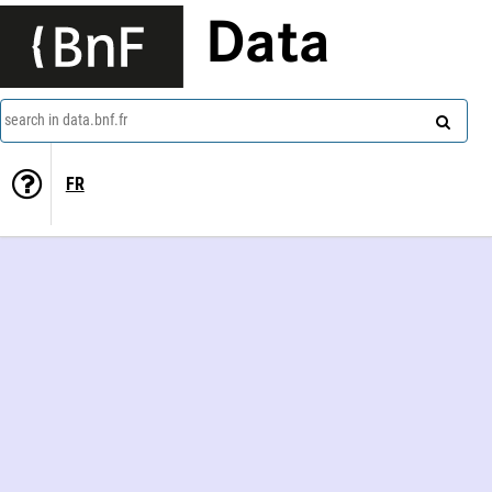
Data
search in data.bnf.fr
FR