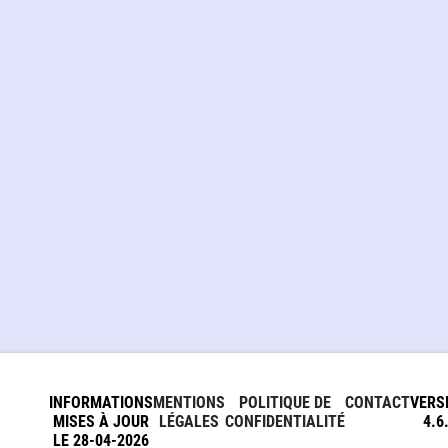
INFORMATIONS
MENTIONS
POLITIQUE DE
CONTACT
VERS
MISES À JOUR
LÉGALES
CONFIDENTIALITÉ
4.6
LE 28-04-2026