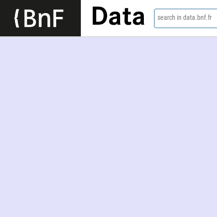
Data
search in data.bnf.fr