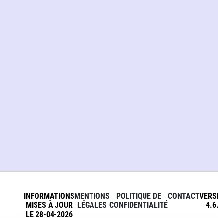
INFORMATIONS
MENTIONS
POLITIQUE DE
CONTACT
VERS
MISES À JOUR
LÉGALES
CONFIDENTIALITÉ
4.6
LE 28-04-2026