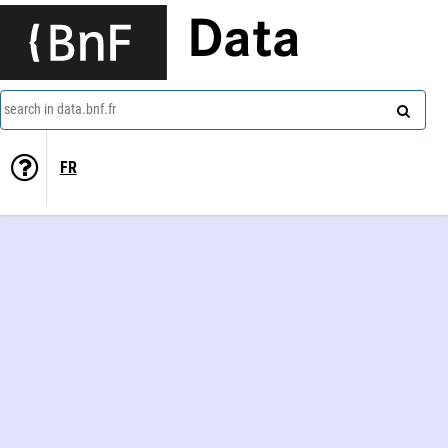
Data
search in data.bnf.fr
FR