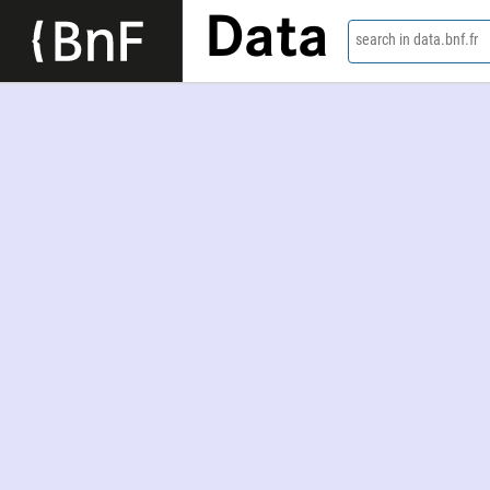
Data
search in data.bnf.fr