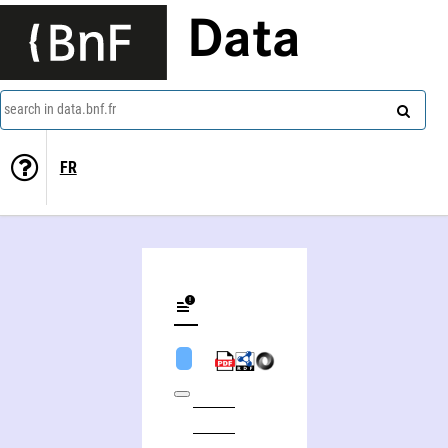
Data
search in data.bnf.fr
FR