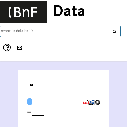
Data
search in data.bnf.fr
FR