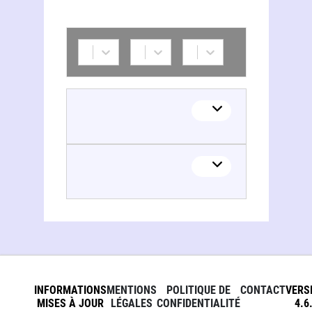
INFORMATIONS
MENTIONS
POLITIQUE DE
CONTACT
VERS
MISES À JOUR
LÉGALES
CONFIDENTIALITÉ
4.6