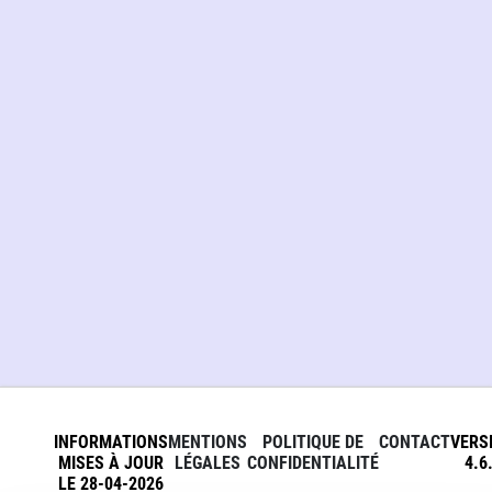
INFORMATIONS
MENTIONS
POLITIQUE DE
CONTACT
VERS
MISES À JOUR
LÉGALES
CONFIDENTIALITÉ
4.6
LE 28-04-2026