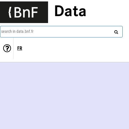
Data
search in data.bnf.fr
FR