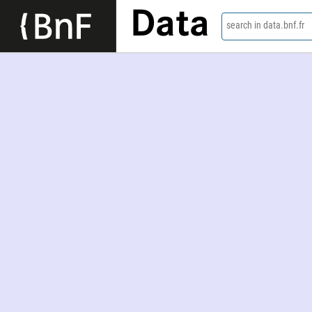
Data
search in data.bnf.fr