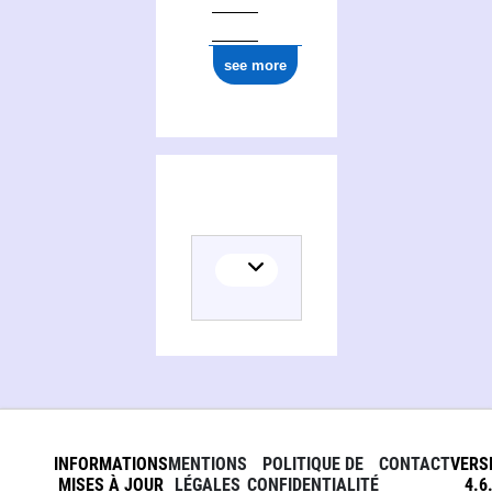
see more
INFORMATIONS
MENTIONS
POLITIQUE DE
CONTACT
VERS
MISES À JOUR
LÉGALES
CONFIDENTIALITÉ
4.6