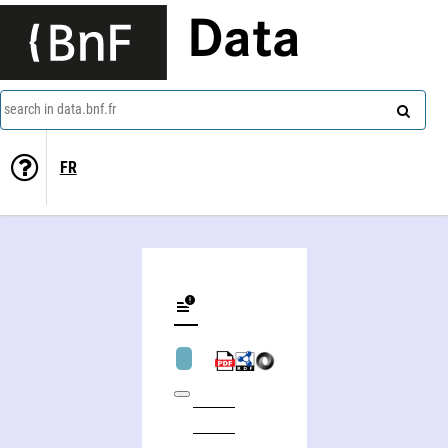
Data
search in data.bnf.fr
FR