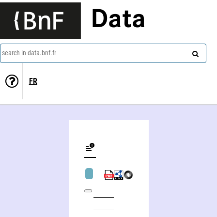
Data
search in data.bnf.fr
FR