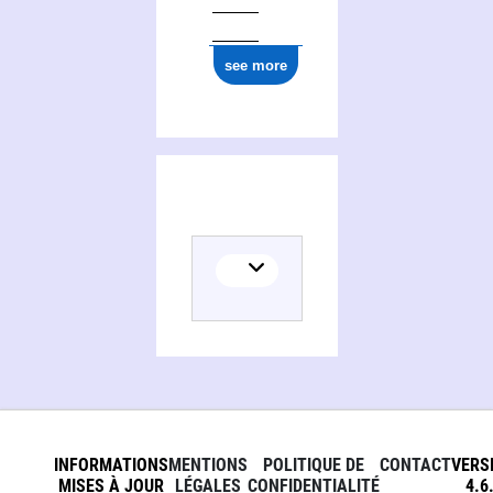
see more
INFORMATIONS
MENTIONS
POLITIQUE DE
CONTACT
VERS
MISES À JOUR
LÉGALES
CONFIDENTIALITÉ
4.6