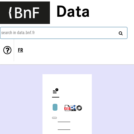
Data
search in data.bnf.fr
FR