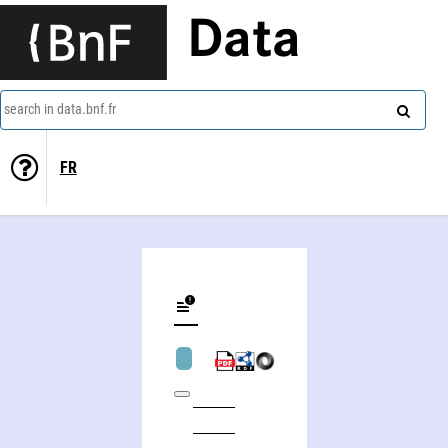
Data
search in data.bnf.fr
FR