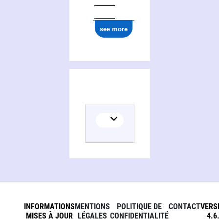
see more
INFORMATIONS
MENTIONS
POLITIQUE DE
CONTACT
VERS
MISES À JOUR
LÉGALES
CONFIDENTIALITÉ
4.6