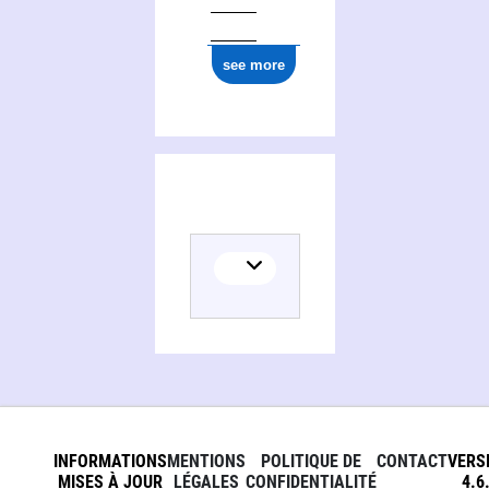
see more
INFORMATIONS
MENTIONS
POLITIQUE DE
CONTACT
VERS
MISES À JOUR
LÉGALES
CONFIDENTIALITÉ
4.6