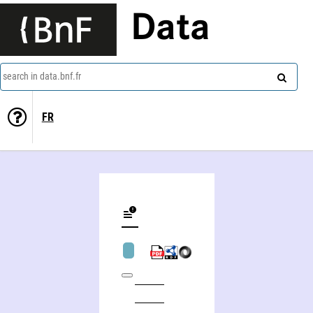
Data
search in data.bnf.fr
FR