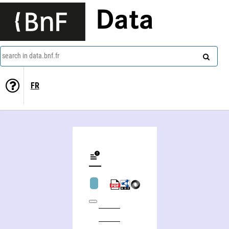
Data
search in data.bnf.fr
FR